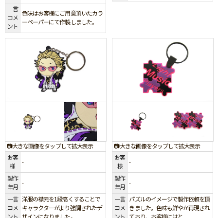
一言
色味はお客様にご用意頂いたカラ
コメ
ーペーパーにて作製しました。
ント
📷大きな画像をタップして拡大表示
📷大きな画像をタップして拡大表示
お客
お客
-
-
様
様
製作
製作
-
-
年月
年月
一言
洋服の襟元を1段高くすることで
一言
パズルのイメージで製作依頼を頂
コメ
キャラクターがより強調されたデ
コメ
きました。色味も鮮やか再現され
ント
ザインになりました。
ント
ており、お客様にはと