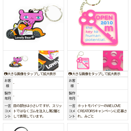
📷大きな画像をタップして拡大表示
📷大きな画像をタップして拡大表示
お客
お客
-
-
様
様
製作
製作
-
-
年月
年月
一言
目の部分は小さいですが、スリッ
一言
ホットモバイリーのWE LOVE
コメ
トではなくゴムを注入し第2層と
コメ
CREATORSキャンペーンに応募さ
ント
して表現しています。
ント
れ、みごと