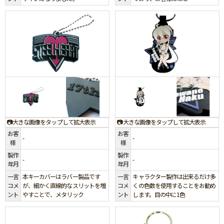
📷大きな画像をタップして拡大表示
📷大きな画像をタップして拡大表示
お客
お客
-
-
様
様
製作
製作
-
-
年月
年月
一言
本キーカバーはラバー製品です
一言
キャラクター製作は出来るだけ多
コメ
が、細かく直線的なスリットを増
コメ
くの色数を使用することをお勧め
ント
やすことで、メタリック
ント
します。目の中に1色