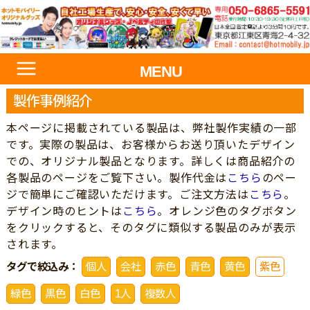
MENU
製作事例紹介
本ページに掲載されている製品は、弊社製作実績の一部
です。実際の製品は、お客様からお送り頂いたデザイン
での、オリジナル製品となります。詳しくは商品紹介の
各製品のページをご覧下さい。製作代金は
こちら
のペー
ジで簡単にご確認いただけます。ご注文方法は
こちら
。
デザイン時のヒントは
こちら
。オレンジ色のタグボタン
をクリックすると、そのタグに類似する製品のみが表示
されます。
タグで絞込み：
個人
会社
赤色
青色
黄色
紫色
緑色
黒色
白色
1人
複数人