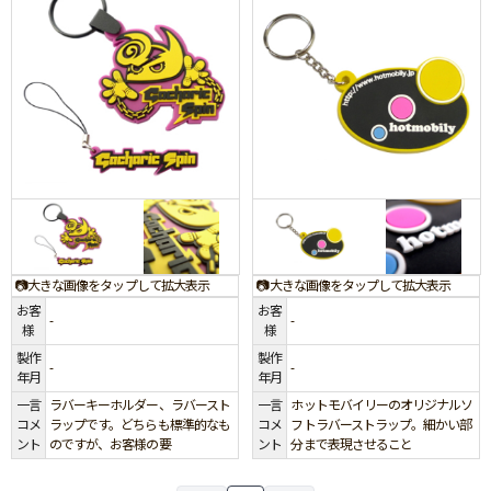
📷大きな画像をタップして拡大表示
📷大きな画像をタップして拡大表示
お客
お客
-
-
様
様
製作
製作
-
-
年月
年月
一言
ラバーキーホルダー、ラバースト
一言
ホットモバイリーのオリジナルソ
コメ
ラップです。どちらも標準的なも
コメ
フトラバーストラップ。細かい部
ント
のですが、お客様の要
ント
分まで表現させること