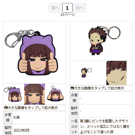
1
前へ
次へ
1/1ページ
📷大きな画像をタップして拡大表示
お客
-
様
📷大きな画像をタップして拡大表示
製作
-
年月
お客
K.様
様
一言
第3層にピンクを配置したデザイ
コメ
ン、スリット加工にではなく層を
製作
2021年3月
ント
上げることで違った雰
年月