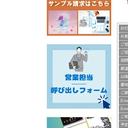
お
お
ご
ご担
訪問
都道
以降
番地
ご
E-ma
E-
ご希
予定