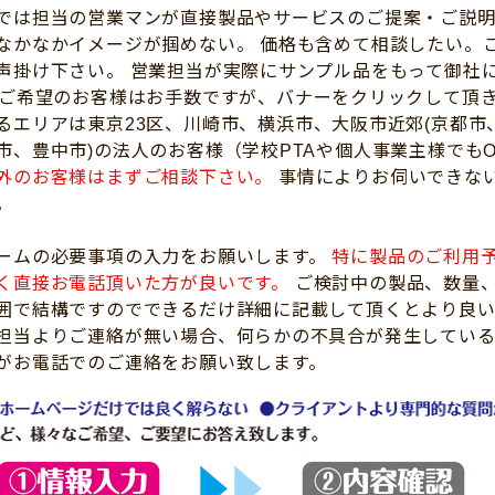
では担当の営業マンが直接製品やサービスのご提案・ご説明
なかなかイメージが掴めない。 価格も含めて相談したい。
声掛け下さい。 営業担当が実際にサンプル品をもって御社
 ご希望のお客様はお手数ですが、バナーをクリックして頂
るエリアは東京23区、川崎市、横浜市、大阪市近郊(京都
市、豊中市)の法人のお客様（学校PTAや個人事業主様でも
外のお客様はまずご相談下さい。
事情によりお伺いできな
。
ームの必要事項の入力をお願いします。
特に製品のご利用
く直接お電話頂いた方が良いです。
ご検討中の製品、数量
囲で結構ですのでできるだけ詳細に記載して頂くとより良い
担当よりご連絡が無い場合、何らかの不具合が発生してい
がお電話でのご連絡をお願い致します。