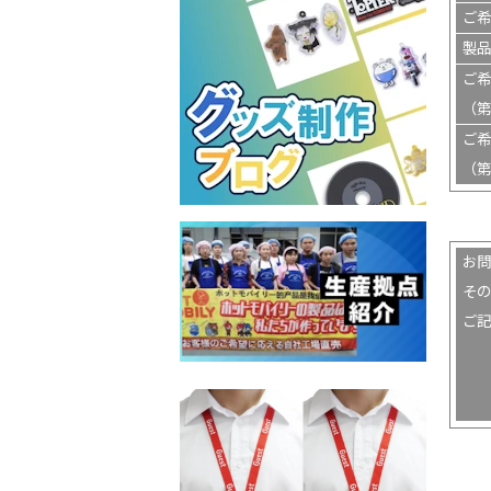
ご希
製品
ご希
（第
ご希
（第
お問
その
ご記