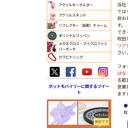
当社
アクリルキーホルダー
では
アクリルスタンド
非お
す。
リフレクター（反射）チャーム
でき
オリジナルワッペン
吹田
メガネクロス・マイクロファイ
リア
バーポーチ
さい
カラビナリング
フォ
はな
る範
ホットモバイリーに関するツイー
営業
ト
ます