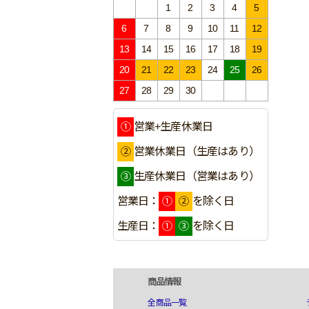
1
2
3
4
5
6
7
8
9
10
11
12
13
14
15
16
17
18
19
20
21
22
23
24
25
26
27
28
29
30
①
営業+生産休業日
②
営業休業日（生産はあり）
③
生産休業日（営業はあり）
①
②
営業日：
を除く日
①
③
生産日：
を除く日
商品情報
全商品一覧