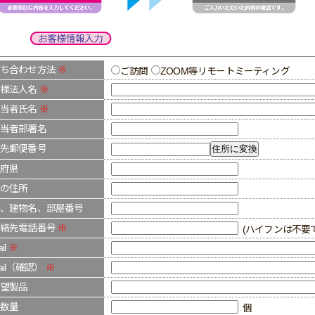
打ち合わせ方法
※
ご訪問
ZOOM等リモートミーティング
客様法人名
※
担当者氏名
※
当者部署名
先郵便番号
府県
の住所
、建物名、部屋番号
連絡先電話番号
※
(ハイフンは不要です。
il
※
mail（確認）
※
望製品
数量
個