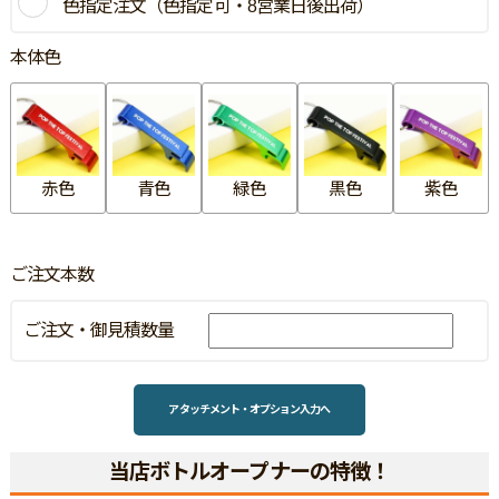
色指定注文（色指定可・8営業日後出荷）
本体色
赤色
青色
緑色
黒色
紫色
ご注文本数
ご注文・御見積数量
アタッチメント・オプション入力へ
当店ボトルオープナーの特徴！