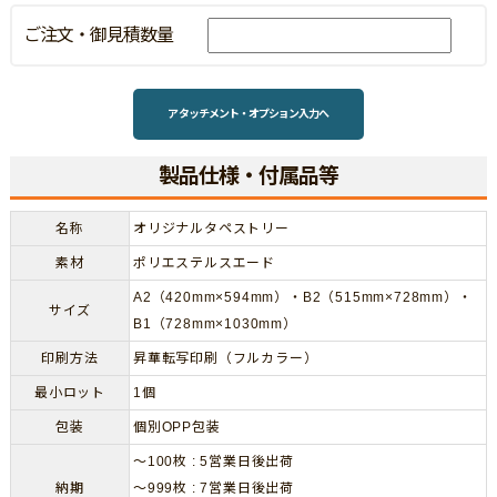
ご注文・御見積数量
アタッチメント・オプション入力へ
製品仕様・付属品等
名称
オリジナルタペストリー
素材
ポリエステルスエード
A2（420mm×594mm）・B2（515mm×728mm）・
サイズ
B1（728mm×1030mm）
印刷方法
昇華転写印刷（フルカラー）
最小ロット
1個
包装
個別OPP包装
～100枚 : 5営業日後出荷
納期
～999枚 : 7営業日後出荷