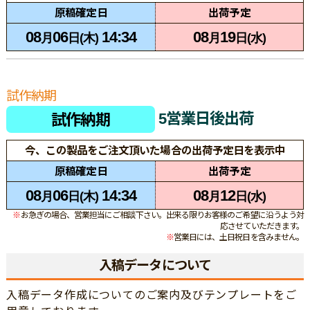
原稿確定日
出荷予定
08
06
14:34
08
19
月
日(木)
月
日(水)
試作納期
5営業日後出荷
試作納期
今、この製品をご注文頂いた場合の出荷予定日を表示中
原稿確定日
出荷予定
08
06
14:34
08
12
月
日(木)
月
日(水)
※
お急ぎの場合、営業担当にご相談下さい。出来る限りお客様のご希望に沿うよう対
応させていただきます。
※
営業日には、土日祝日を含みません。
入稿データについて
入稿データ作成についてのご案内及びテンプレートをご