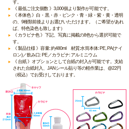
す。
《 最低ご注文個数 》3,000個より製作が可能です。
《 本体色 》白・黒・赤・ピンク・青・緑・紫・黄・透明
の、9種類前後よりお選びいただけます。（ご希望があれ
ば、特色染色も致します）
《 カラビナ色 》下記、写真に掲載の8色から選択可能で
す。
《 製品仕様 》容量: 約480ml 材質:水筒本体: PE, PA(ナイ
ロン)／飲み口: PE／カラビナ: アルミニウム
《 台紙 》オプションとして台紙の封入が可能です。支給
された台紙封入、JANシール貼り等の軽作業は、@22円
（税込）でお受けしております。