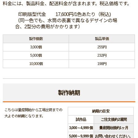
料金には、製品料金、配送料金が含まれます。税込価格です。
印刷版型代金 17,600円/1色あたり（税込)
（同一色でも、水筒の表裏で異なるデザインの場
合、2型分の費用がかかります）
製作個数
製品単価
3,000個
255円
5,000個
232円
10,000個
198円
製作納期
こちらは量産開始から工場出荷までの
納期の目安
大よその納期となります。
試作品
ご注文後約2週間
3,000～4,999 個
量産開始後約1ヶ月
5,000～9,999 個
お問い合わせください。