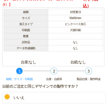
タ）】
込）
納期
10営業日
サイズ
50x50mm.
加工タイプ
ピンクベース加工
印刷面
片面印刷
数量
試作品
なし
データ作成補助
なし
台座:なし
台紙:
なし
1
2
3
納期・サイズ・印刷面
台座・台紙等
製品仕様・製作料金
以前のご注文と同じデザインでの製作ですか？
いいえ