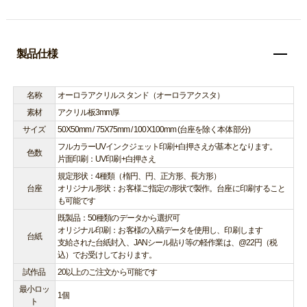
製品仕様
名称
オーロラアクリルスタンド（オーロラアクスタ）
素材
アクリル板3mm厚
サイズ
50X50mm / 75X75mm / 100X100mm (台座を除く本体部分)
フルカラーUVインクジェット印刷+白押さえが基本となります。
色数
片面印刷：UV印刷+白押さえ
規定形状：4種類（楕円、円、正方形、長方形）
台座
オリジナル形状：お客様ご指定の形状で製作。台座に印刷すること
も可能です
既製品：50種類のデータから選択可
オリジナル印刷：お客様の入稿データを使用し、印刷します
台紙
支給された台紙封入、JANシール貼り等の軽作業は、@22円（税
込）でお受けしております。
試作品
20以上のご注文から可能です
最小ロッ
1個
ト