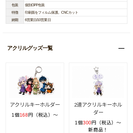
包装
個別OPP包装
特徴
印刷面をフィルム保護。CNCカット
納期
6営業日/10営業日
アクリルグッズ一覧
アクリルキーホルダー
2連アクリルキーホル
ダー
1個
168
円（税込）～
1個
300
円（税込）～
新商品！