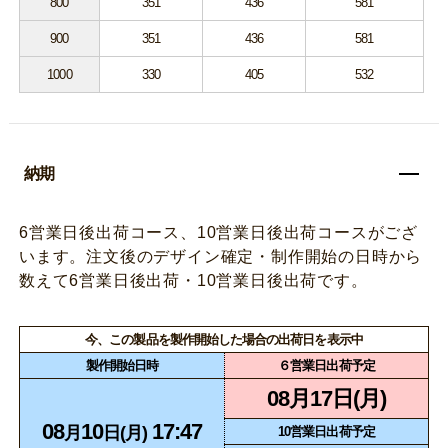
800
351
436
581
900
351
436
581
1000
330
405
532
納期
6営業日後出荷コース、10営業日後出荷コースがござ
います。注文後のデザイン確定・制作開始の日時から
数えて6営業日後出荷・10営業日後出荷です。
今、この製品を製作開始した場合の出荷日を表示中
製作開始日時
６営業日出荷予定
08月17日(月)
08
10
17:47
月
日(月)
10営業日出荷予定