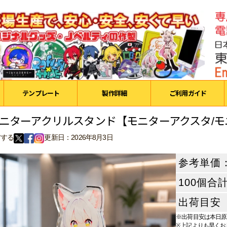
テンプレート
製作詳細
ご利用ガイド
ニターアクリルスタンド【モニターアクスタ/
アする
更新日：2026年8月3日
参考単価
100個合
出荷目安
※出荷目安は本日原
※上記よりも早くお