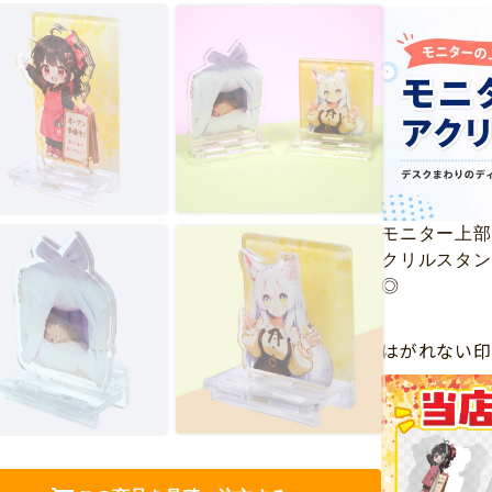
モニター上部
クリルスタン
◎
はがれない印