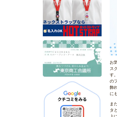
?
お
ス
す
の
飾
に
ま
タ
上