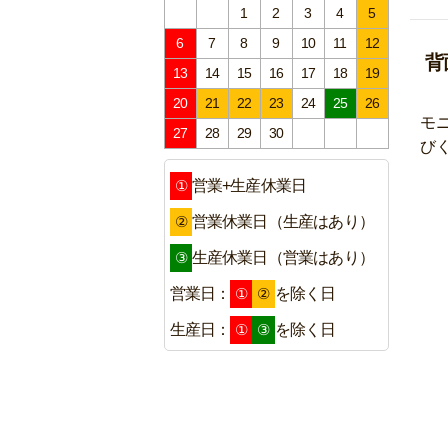
1
2
3
4
5
6
7
8
9
10
11
12
背
13
14
15
16
17
18
19
20
21
22
23
24
25
26
モ
27
28
29
30
び
①
営業+生産休業日
②
営業休業日（生産はあり）
③
生産休業日（営業はあり）
①
②
営業日：
を除く日
①
③
生産日：
を除く日