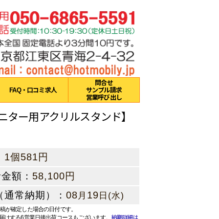
問合せ
FAQ・口コミ求人
サンプル請求
営業呼び出し
モニター用アクリルスタンド】
：
1個581円
計金額：
58,100円
（通常納期）：
08
19
月
日(水)
稿が確定した場合の日付です。
届けする6営業日後出荷コースもございます。
納期詳細は