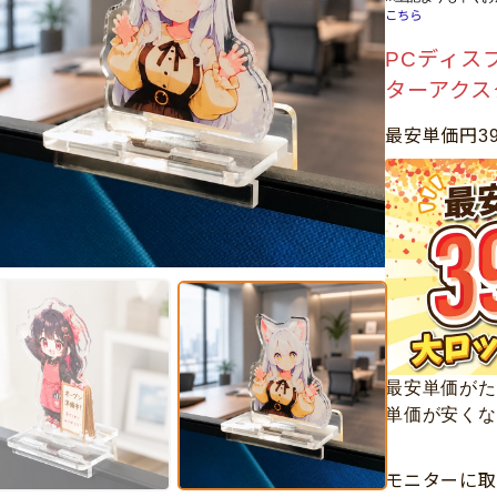
こちら
PCディス
ターアクス
最安単価円3
最安単価がた
単価が安くな
モニターに取